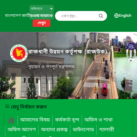
বাংলাদেশ জাতীয় তথ্য বাতায়ন
English
দেখুন
রাজধানী উন্নয়ন কর্তৃপক্ষ (রাজউক)
গৃহায়ন ও গণপূর্ত মন্ত্রণালয়
মেনু নির্বাচন করুন
আমাদের বিষয়
কর্মকর্তা বৃন্দ
অফিস ও শাখা
অফিস আদেশ
অন্যান্য প্রকল্প
ডাউনলোড
গ্যালারী